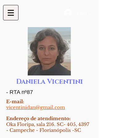
Entrar
Daniela Vicentini
- RTA nº87
E-mail:
vicentinidan@gmail.com
Endereço de atendimento:
Oka Floripa, sala 216.
SC- 405, 4397
- Campeche - Florianópolis -SC