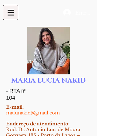
Entrar
MARIA LUCIA NAKID
- RTA nº
104
E-mail:
malunakid@gmail.com
Endereço de atendimento:
Rod. Dr. Antônio Luís de Moura
Gonzaga, 135 - Porto da Lagoa –