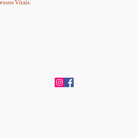
ssos Vitais.
rega