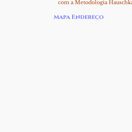
com a Metodologia Hauschka,
Mapa Endereço
Nossas
Aurora ABTAA
Rua da Fraternida
Cep. 04738-020
São Paulo / SP
cnpj:
02.575.416/00