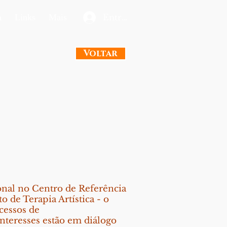
a
Links
Mais
Entrar
Voltar
ional no Centro de Referência
 de Terapia Artística - o
cessos de
nteresses estão em diálogo