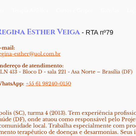
es
Terapia Artística
Cursos e Grupos
Galerias
Loj
Regina Esther Veiga
- RTA nº79
-mail:
egina-esther@uol.com.br
ndereço de atendimento:
LN 413 - Bloco D - sala 221 - Asa Norte – Brasília (DF)
hatsApp:
+55 61 98240-0150
olis (SC), turma 4 (2013). Tem experiência profiss
Saúde (DF), onde atuou como responsável pelo Projeto
 comunidade local. Trabalha especialmente com pro
mento terapêutico de doenças e desarmonias. Seus i