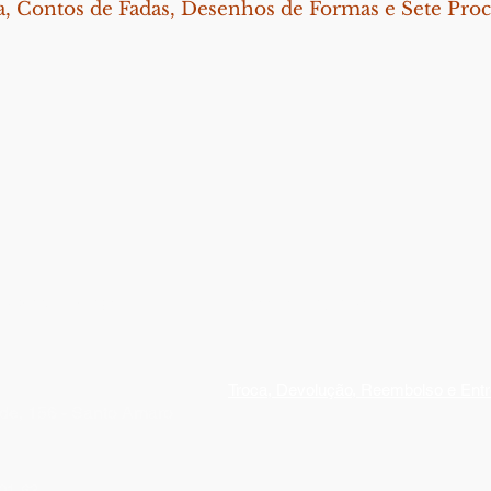
 Contos de Fadas, Desenhos de Formas e Sete Proce
 informações
Nossas Políticas
Troca, Devolução, Reembolso e Ent
de, 156 - Santo Amaro
01-63