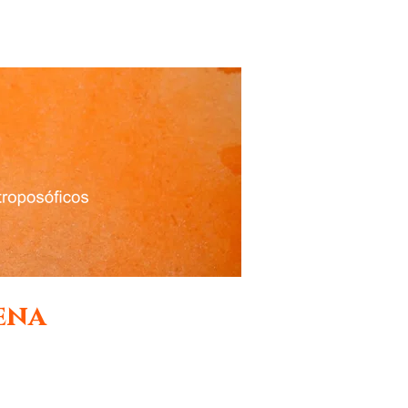
a
Links
Mais
Entrar
lena