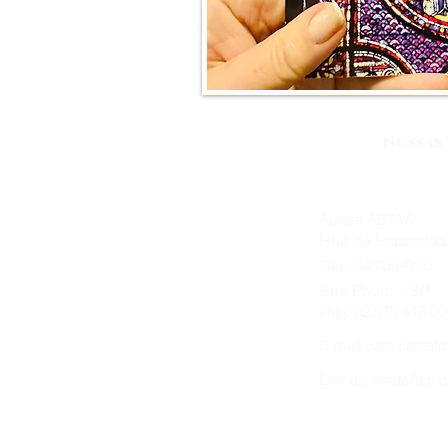
Nossas
Aurora ABTAA
Rua da Fraternida
Cep. 04738-020
São Paulo / SP
cnpj:
02.575.416/00
​E-mail para contato
Link do whatsApp 