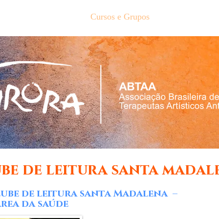
es
Terapia Artística
Cursos e Grupos
Galerias
Loj
be de leitura santa mada
ube de leitura santa Madalena –
rea da saúde