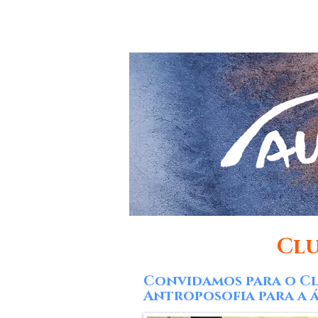
Início
Quem Somos
Formaçõ
Clu
Convidamos para o Cl
Antroposofia para a á