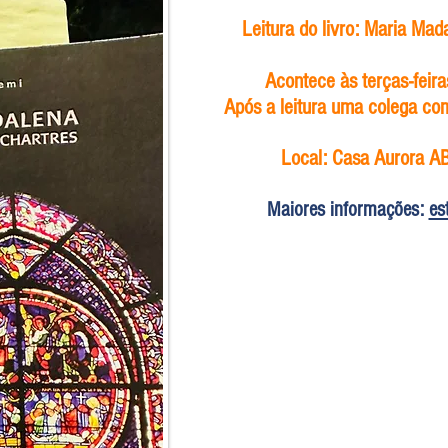
Leitura do livro: Maria Mad
Acontece às terças-feir
Após a leitura uma colega com
Local: Casa Aurora A
Maiores informações:
es