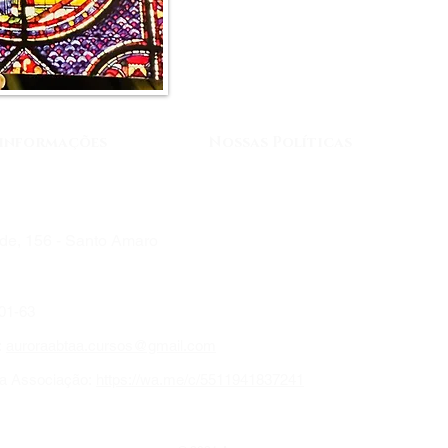
 informações
Nossas Políticas
Troca, Devolução, Reembolso e Ent
de, 156 - Santo Amaro
01-63
:
auroraabtaa.cursos@gmail.com
da Associação:
https://wa.me/c/5511941837241