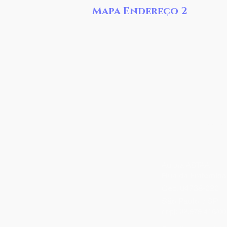
Mapa Endereço 2
Nossas
Aurora ABTAA
Rua da Fraternida
Cep. 04738-020
São Paulo / SP
cnpj:
02.575.416/00