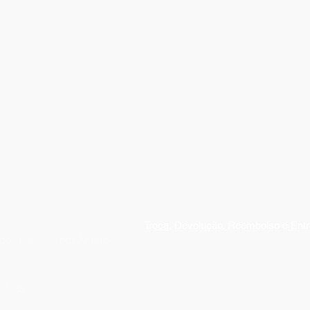
 informações
Nossas Políticas
Troca, Devolução, Reembolso e Ent
de, 156 - Santo Amaro
01-63