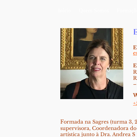
Início
Quem Somos
Formaçõ
E
e
E
R
R
–
W
+
F
ormada na Sagres (turma 3, 
supervisora, Coordenadora do 
artística junto à Dra. Andrea 