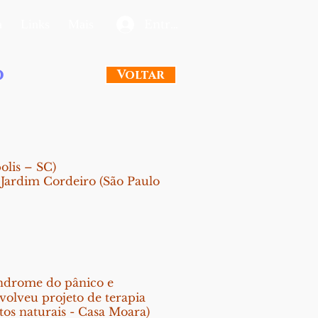
a
Links
Mais
Entrar
o
Voltar
olis – SC)
 Jardim Cordeiro (São Paulo
índrome do pânico e
volveu projeto de terapia
tos naturais - Casa Moara)