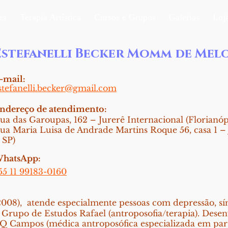
es
Terapia Artística
Cursos e Grupos
Galerias
Loj
Estefanelli Becker Momm de Mel
-mail:
stefanelli.becker@gmail.com
ndereço de atendimento:
ua das Garoupas, 162 – Jurerê Internacional (Florianóp
ua Maria Luisa de Andrade Martins Roque 56, casa 1 –
 SP)
hatsApp:
55 11 99183-0160
2008), atende especialmente pessoas com depressão, s
Grupo de Estudos Rafael (antroposofia/terapia). Desen
S Q Campos (médica antroposófica especializada em par